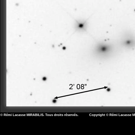
© Rémi Lacasse MIRABILIS. Tous droits réservés. Copyright © Rémi Lacasse MIR