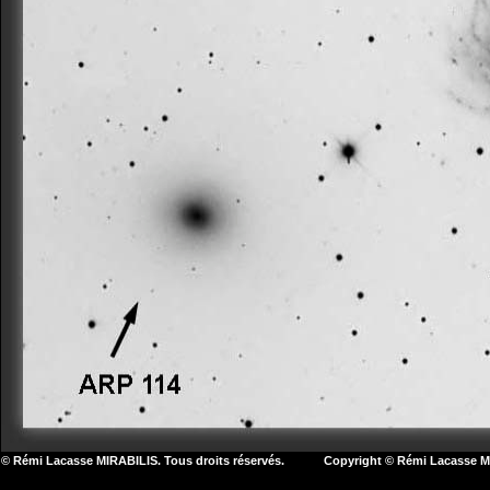
© Rémi Lacasse MIRABILIS. Tous droits réservés. Copyright © Rémi Lacasse MIR