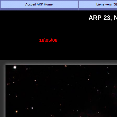
ARP 23, 
18\05\08